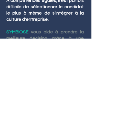
A compétences égales, il est parfois
difficile de sélectionner le candidat
le plus à même de s'intégrer à la
culture d'entreprise.
SYMBIOSE
vous aide à prendre la
meilleure décision grâce à une
prestation d'évaluation des
candidats retenus dans votre short-
list.
Grâce à mon expertise recrutement
et à des compétences
psychométriques issues de tests de
personnalité, je vous accompagne
dans cette étape cruciale. De par
une connaissance de vos métiers,
de votre organisation et de votre
culture d'entreprise, une analyse
approfondie de chaque candidat de
la short-list sera menée. Je vous
fournirai une évaluation objective