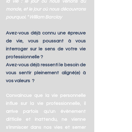
la vie : le jour où nous venons au
monde, et le jour où nous découvrons
pourquoi. " William Barclay
Avez-vous déjà connu une épreuve
de vie, vous pous
sant à vous
interroger sur le sens de votre vie
professionnelle ?
Avez-vous déjà ressen
ti le besoin de
vous sentir pleinement aligné(e) à
vos valeurs ?
Convaincue que la vie personnelle
influe sur la vie professionnelle, il
arrive parfois qu'un évènement
difficile et inattendu, ne vienne
s'immiscer dans nos vies et semer