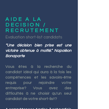
AIDE A LA
DECISION /
RECRUTEMENT
Evaluation short-list candidats
“Une décision bien prise est une
victoire obtenue à moitié.” Napoléon
Bonaparte
Vous êtes à la recherche du
candidat idéal qui aura à la fois les
compétences et les savoirs-être
requis pour rejoindre votre
entreprise? Vous avez des
difficultés à ne choisir qu'un seul
candidat de votre short-list?