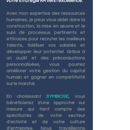
votre stratégie RH vers l'excellence.
Avec m
on expertise des ressources
humaines, je peux vous aider dans la
construction, la mise en œuvre et le
suivi de processus pertinents et
efficaces pour recruter les meilleurs
talents, fidéliser vos salariés et
développer leur potentiel. Grâce à
un audit et des préconisations
personnalisées, vous pourrez
améliorer votre gestion du capital
humain et gagner en compétitivité
sur le marché.
En choisissant
SYMBIOSE
, vous
bénéficierez d'une approche sur
mesure qui tient compte des
spécificités de votre secteur
d'activité et de votre culture
d'entreprise. Nous travaillerons