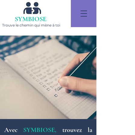
SYMBIOSE
Trouve le chemin qui mène à toi
Avec
SYMBIOSE,
trouvez la