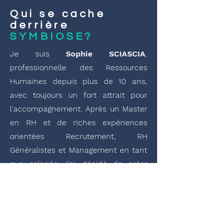
Qui se cache
derrière
SYMBIOSE?
Je suis
Sophie SCIASCIA
,
professionnelle des Ressources
Humaines depuis plus de 10 ans,
avec toujours un fort attrait pour
l'accompagnement. Après un Master
en RH et de riches expériences
orientées Recrutement, RH
Généralistes et Management en tant
que salariée, j'ai décidé de créer
SYMBIOSE
pour accompagner les
personnes ayant connu des
épreuves de vie (burn-out, maladie,
handicap, deuil ...) ainsi que les